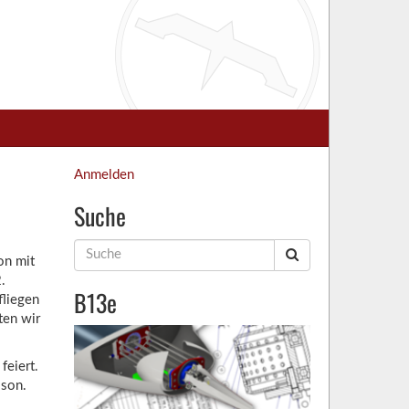
Anmelden
Suche
Suche
on mit
nach:
.
B13e
fliegen
ten wir
feiert.
ison.