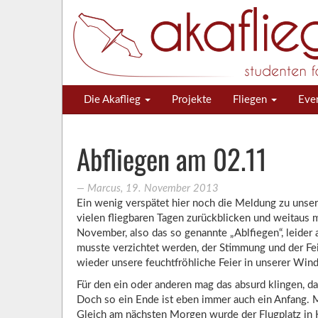
Die Akaflieg
Projekte
Fliegen
Eve
Abfliegen am 02.11
―
Marcus
,
19. November 2013
Ein wenig verspätet hier noch die Meldung zu unse
vielen fliegbaren Tagen zurückblicken und weitaus 
November, also das so genannte „Ablfiegen“, leider 
musste verzichtet werden, der Stimmung und der Fei
wieder unsere feuchtfröhliche Feier in unserer Wind
Für den ein oder anderen mag das absurd klingen, d
Doch so ein Ende ist eben immer auch ein Anfang. Mi
Gleich am nächsten Morgen wurde der Flugplatz in