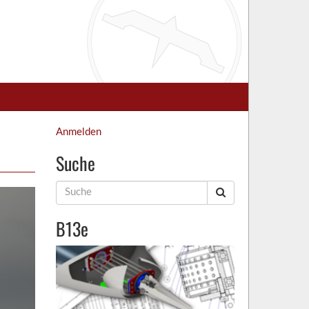
Anmelden
Suche
Suche
nach:
B13e