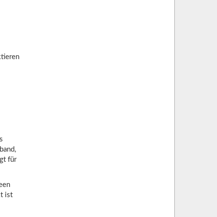
ktieren
s
rband,
gt für
deen
 ist