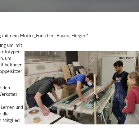
ng mit dem Motto „Forschen, Bauen, Fliegen“.
ung um, mit
Prototypen.
an, um
it befinden
oppelsitzer
d den
Werkstatt
m Lernen und
h die
n Mitglied