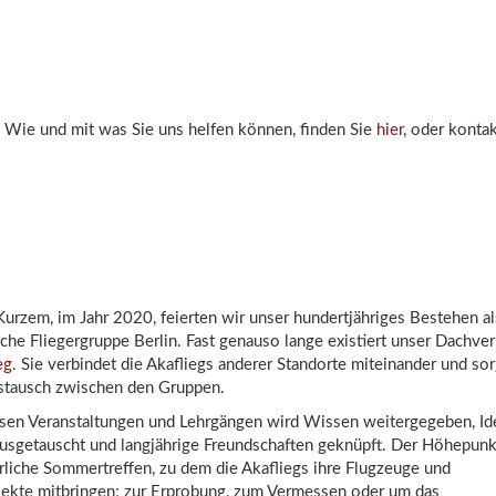
 Wie und mit was Sie uns helfen können, finden Sie
hier
, oder konta
Kurzem, im Jahr 2020, feierten wir unser hundertjähriges Bestehen al
he Fliegergruppe Berlin. Fast genauso lange existiert unser Dachve
eg
. Sie verbindet die Akafliegs anderer Standorte miteinander und sor
stausch zwischen den Gruppen.
rsen Veranstaltungen und Lehrgängen wird Wissen weitergegeben, I
usgetauscht und langjährige Freundschaften geknüpft. Der Höhepunkt
hrliche Sommertreffen, zu dem die Akafliegs ihre Flugzeuge und
ekte mitbringen; zur Erprobung, zum Vermessen oder um das