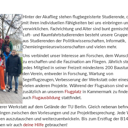
Hinter der Akaflieg stehen flugbegeisterte Studierende, d
mit ihren individuellen Fähigkeiten bei uns einbringen u
verwirklichen. Fachrichtung und Alter sind bunt gemisch
Luft- und Raumfahrtstudierenden besteht unsere Gruppe
aus Studierenden der Politikwissenschaften, Informatik,
Chemieingenieurswissenschaften und vielen mehr.
Uns verbindet unser Interesse am Forschen, dem Wunsc
zu erschaffen und die Faszination am Fliegen. Jährlich st
jedes Mitglied in seiner Freizeit mindestens 200 Baustu
den Verein, entweder in Forschung, Wartung von
Segelflugzeugen, Verbesserung der Werkstatt oder eines
vielen anderen Projekte. Während der Flugsaison sind w
zusätzlich an unserem
Flugplatz
in Kammermark zu finde
auch
Flugausbildung
stattfindet.
nserer Werkstatt auf dem Gelände der TU Berlin. Gleich nebenan befin
ringen zwischen den Vorlesungen und zur Projektbesprechung. Jede
Ideen auszutauschen und weiterzuentwickeln. Bis zum Erstflug der B1
nen wir auch
deine Hilfe
gebrauchen!