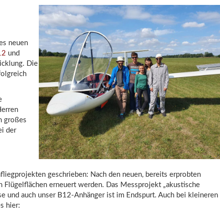
res neuen
12
und
icklung. Die
olgreich
e
Herren
n großes
ei der
liegprojekten geschrieben: Nach den neuen, bereits erprobten
 Flügelflächen erneuert werden. Das Messprojekt „akustische
se und auch unser B12-Anhänger ist im Endspurt. Auch bei kleineren
s hier: