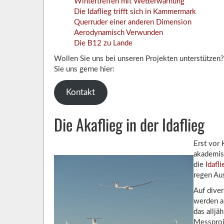
Wintertreffen mit Wetterwarnung
Die Idaflieg trifft sich in Kammermark
Querruder einer anderen Dimension
Aerodynamisch Verwunden
Die B12 zu Lande
Wollen Sie uns bei unseren Projekten unterstützen?
Sie uns gerne hier:
Kontakt
Die Akaflieg in der Idaflieg
Erst vor 
akademisc
die
Idafli
regen Au
Auf dive
werden a
das alljä
Messproj