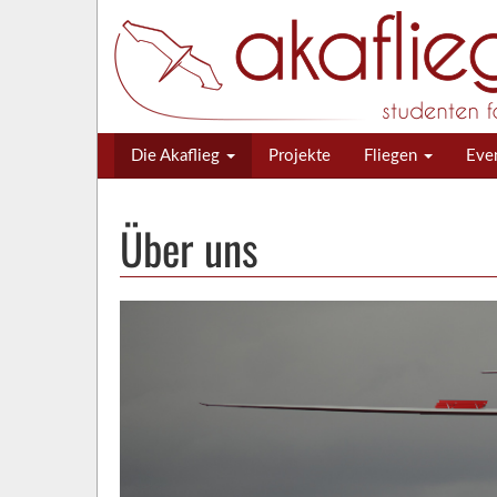
Die Akaflieg
Projekte
Fliegen
Eve
Über uns