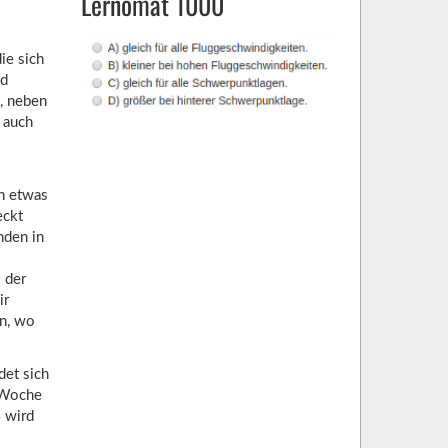
Lernomat 1000
ie sich
nd
t, neben
 auch
h etwas
eckt
nden in
 der
ir
n, wo
det sich
 Woche
4 wird