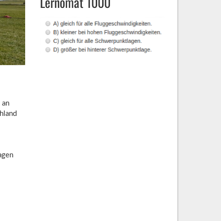
Lernomat 1000
 an
chland
agen