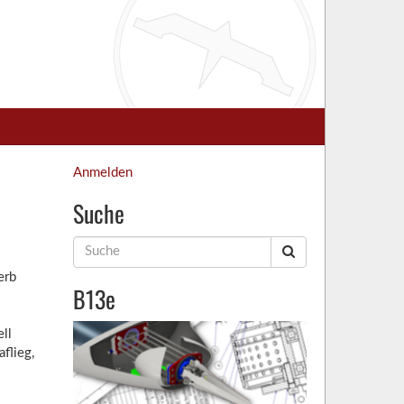
Anmelden
Suche
Suche
nach:
erb
B13e
ll
flieg,