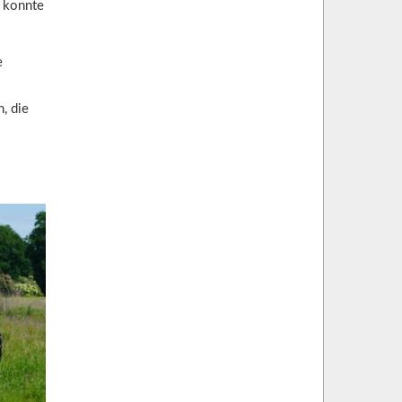
t konnte
e
, die