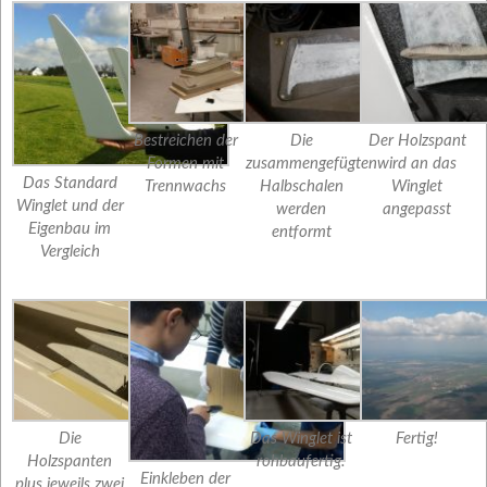
Bestreichen der
Die
Der Holzspant
Formen mit
zusammengefügten
wird an das
Das Standard
Trennwachs
Halbschalen
Winglet
Winglet und der
werden
angepasst
Eigenbau im
entformt
Vergleich
Die
Das Winglet ist
Fertig!
Holzspanten
rohbaufertig.
Einkleben der
plus jeweils zwei