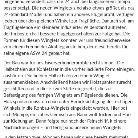
hingehend verändert, dass die 24 auch bei langsamerem Tempo
besser steigt. Die neuen Winglets sind also etwas größer, als das
24-Standard Modell und haben ein anderes Flügelprofil, verfügen
jedoch über den gleichen Winkel zur Tragfläche. Dadurch soll am
Tragflügelende ein kleinerer induzierter Widerstand auftreten,
der im besten Fall bessere Flugeigenschaften zur Folge hat. Die
Formen für diesen Winglets konnten wir uns freundlicherweise
von einem Freund der Akaflieg ausleihen, der diese bereits für
seine eigene ASW 24 gebaut hat.
Der Bau war für uns Faserverbunderprobte recht simpel: Die
Halbschalen aus Kohlefaser in die vorher lackierte Form einlegen,
aushärten. Die beiden Halbschalen zu einem Winglet
zusammenkleben. Anschließend haben wir Holzspanten zurecht
geschliffen und in diese zwei Stifte eingesetzt, die zur
Befestigung des fertigen Winglets am Flügelende dienen. Die
Holzspanten mussten dann unter Berücksichtigung des richtigen
Winkels in die Rohbau-Winglets eingeklebt werden. Hier bot
sich Mumpe, ein zähes Gemisch aus Baumwollflocken und Harz
zur Klebung an. Dann folgte nur noch der Feinschliff, kleinere
Nachlackierungen – und fertig sind unsere neuen Winglets!
In den letzten zwei Wochen haben wir diese bereits mehrmals