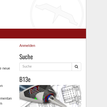
Anmelden
Suche
Suche
he neue
nach:
B13e
on
momentan
im