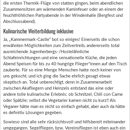
die ersten Thermik-Flüge von statten gingen, beim abendlichen
Zusammensitzen am wärmenden Kaminfeuer oder an einem der
feuchtfröhlichen Partyabende in der Windenhalle (Bergfest und
Abschlussabend).
Kulinarische Weiterbildung inklusive
Ja, „Kammermark-Castle“ bot so einiges! Einerseits die schon
erwähnten Möglichkeiten zum Zeitvertreib, andererseits total
ausreichende Jugenherbergs-/Hostelähnliche
Schlafeinrichtungen und eine sensationelle Küche, die jeden
Abend Speisen für bis zu 40 hungrige Flieger*innen auf den Tisch
zauberte. Für so eine Menge Menschen hatte noch keiner von
uns gekocht, und ich ging die Sache ehrlich gesagt etwas
skeptisch an. Total unberechtigt, denn in Zusammenarbeit
zwischen Akafliegern und Heinzels entstand das eine oder
andere tolle kulinarische Erlebnis: ob Schnitzel, Chili con Carne
oder Spätzle; selbst die Vegetarier kamen nicht zu kurz!! Als
Veganer hätte man es nicht so einfach gehabt, aber auch da hätte
es definitiv Lösungen gegeben.
Sowieso sind alle sehr rücksichtsvoll und hilfsbereit miteinander
umgegangen. Segelfliegen, bzw. Vereinsfliegen ist eben auch ein