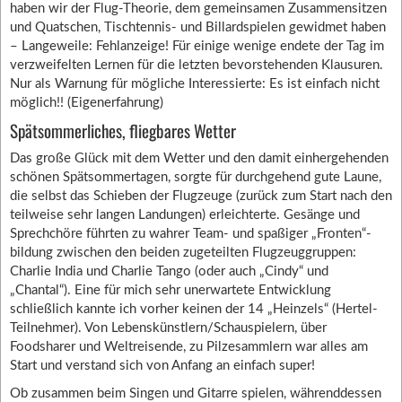
haben wir der Flug-Theorie, dem gemeinsamen Zusammensitzen
und Quatschen, Tischtennis- und Billardspielen gewidmet haben
– Langeweile: Fehlanzeige! Für einige wenige endete der Tag im
verzweifelten Lernen für die letzten bevorstehenden Klausuren.
Nur als Warnung für mögliche Interessierte: Es ist einfach nicht
möglich!! (Eigenerfahrung)
Spätsommerliches, fliegbares Wetter
Das große Glück mit dem Wetter und den damit einhergehenden
schönen Spätsommertagen, sorgte für durchgehend gute Laune,
die selbst das Schieben der Flugzeuge (zurück zum Start nach den
teilweise sehr langen Landungen) erleichterte. Gesänge und
Sprechchöre führten zu wahrer Team- und spaßiger „Fronten“-
bildung zwischen den beiden zugeteilten Flugzeuggruppen:
Charlie India und Charlie Tango (oder auch „Cindy“ und
„Chantal“). Eine für mich sehr unerwartete Entwicklung
schließlich kannte ich vorher keinen der 14 „Heinzels“ (Hertel-
Teilnehmer). Von Lebenskünstlern/Schauspielern, über
Foodsharer und Weltreisende, zu Pilzesammlern war alles am
Start und verstand sich von Anfang an einfach super!
Ob zusammen beim Singen und Gitarre spielen, währenddessen