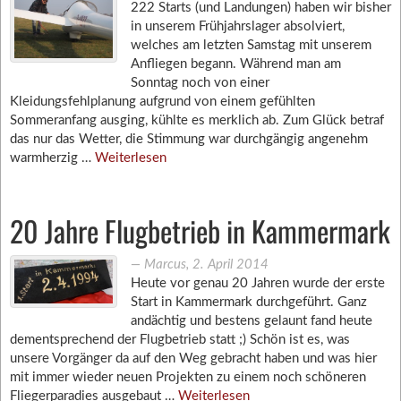
222 Starts (und Landungen) haben wir bisher
in unserem Frühjahrslager absolviert,
welches am letzten Samstag mit unserem
Anfliegen begann. Während man am
Sonntag noch von einer
Kleidungsfehlplanung aufgrund von einem gefühlten
Sommeranfang ausging, kühlte es merklich ab. Zum Glück betraf
das nur das Wetter, die Stimmung war durchgängig angenehm
warmherzig …
Weiterlesen
20 Jahre Flugbetrieb in Kammermark
―
Marcus
,
2. April 2014
Heute vor genau 20 Jahren wurde der erste
Start in Kammermark durchgeführt. Ganz
andächtig und bestens gelaunt fand heute
dementsprechend der Flugbetrieb statt ;) Schön ist es, was
unsere Vorgänger da auf den Weg gebracht haben und was hier
mit immer wieder neuen Projekten zu einem noch schöneren
Fliegerparadies ausgebaut …
Weiterlesen