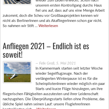
wieder zum Leben erweckt. Schon nach
unserem ersten Kontrollgang durchs Haus
fiel uns auf, dass auf uns eine Menge Arbeit
zukommt, doch die Scheu vor Großbauprojekten kennen wir
nicht als BerlinerInnen und als AkafliegerInnen schon gar nicht.
So nahmen wir Stift …
Weiterlesen
Anfliegen 2021 – Endlich ist es
soweit!
―
Felix Groß
,
5. Mai 2021
In Kammermark starten seit letzter Woche
wieder Segelflugzeuge. Nach der
verlängerten Winterpause ist es für die
ScheinpilotenInnen wieder möglich ein paar
Starts und kurze Flüge hinzulegen, um ihre
fliegerischen Fähigkeiten auszutesten und ihrer Leidenschaft
nachzugehen. Die Überprüfungsstarts liefen ohne Probleme, das
übliche Spiel nahm seinen Lauf: unsere FluglehrerInnen