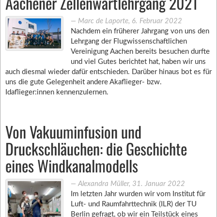
Aachener Zellenwartlehrgang 2021
―
Marc de Laporte
,
6. Februar 2022
Nachdem ein früherer Jahrgang von uns den
Lehrgang der Flugwissenschaftlichen
Vereinigung Aachen bereits besuchen durfte
und viel Gutes berichtet hat, haben wir uns
auch diesmal wieder dafür entschieden. Darüber hinaus bot es für
uns die gute Gelegenheit andere Akaflieger- bzw.
Idaflieger:innen kennenzulernen.
Von Vakuuminfusion und
Druckschläuchen: die Geschichte
eines Windkanalmodells
―
Alexandra Müller
,
31. Januar 2022
Im letzten Jahr wurden wir vom Institut für
Luft- und Raumfahrttechnik (ILR) der TU
Berlin gefragt, ob wir ein Teilstück eines