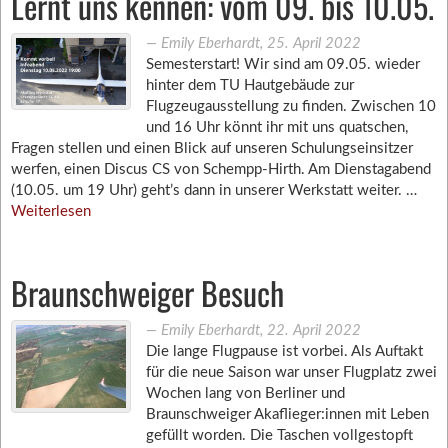
Lernt uns kennen: vom 09. bis 10.05.
―
Emily Eberhardt
,
25. April 2022
Semesterstart! Wir sind am 09.05. wieder
hinter dem TU Hautgebäude zur
Flugzeugausstellung zu finden. Zwischen 10
und 16 Uhr könnt ihr mit uns quatschen,
Fragen stellen und einen Blick auf unseren Schulungseinsitzer
werfen, einen Discus CS von Schempp-Hirth. Am Dienstagabend
(10.05. um 19 Uhr) geht’s dann in unserer Werkstatt weiter. …
Weiterlesen
Braunschweiger Besuch
―
Emily Eberhardt
,
22. April 2022
Die lange Flugpause ist vorbei. Als Auftakt
für die neue Saison war unser Flugplatz zwei
Wochen lang von Berliner und
Braunschweiger Akaflieger:innen mit Leben
gefüllt worden. Die Taschen vollgestopft